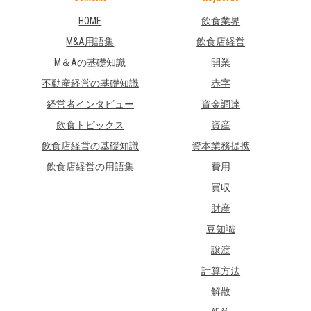
HOME
飲食業界
M&A用語集
飲食店経営
M＆Aの基礎知識
開業
不動産経営の基礎知識
赤字
経営者インタビュー
資金調達
飲食トピックス
資産
飲食店経営の基礎知識
資本業務提携
飲食店経営の用語集
費用
買収
財産
豆知識
譲渡
計算方法
解散