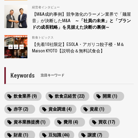
経営者インタビュー
【M&A成約事例】競争激化のラーメン業界で「麺屋
音」が決断したM&A
～「社員の未来」と「ブラン
ドの成長戦略」を見据えた決断の裏側～
飲食トピックス
【先着10社限定】ESOLA・アガリコ餃子楼・M＆
Maison KYOTO【説明会＆無料試食会】
Keywords
注目キーワード
飲食業界 (9)
飲食店経営 (22)
開業 (1)
赤字 (2)
資金調達 (4)
資産 (1)
資本業務提携 (1)
費用 (4)
買収 (17)
財産 (1)
豆知識 (46)
譲渡 (7)