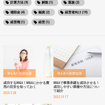
計算方法 (9)
解散 (1)
親族 (2)
補助金 (4)
融資 (2)
経営者向け (19)
経営権 (1)
経営 (1)
M＆Aの基礎知識
M＆Aの基礎知識
成功するM&A！M&Aにかかる費
M&Aで事業承継を成功させる！
用の目安を知っておく
成功しやすい業種や方法につい
て紹介
2020.3.28
2022.10.17