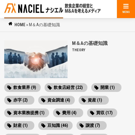
MENU
HOME
»
M＆Aの基礎知識
M＆Aの基礎知識
THEORY
飲食業界 (9)
飲食店経営 (22)
開業 (1)
赤字 (2)
資金調達 (4)
資産 (1)
資本業務提携 (1)
費用 (4)
買収 (17)
財産 (1)
豆知識 (46)
譲渡 (7)