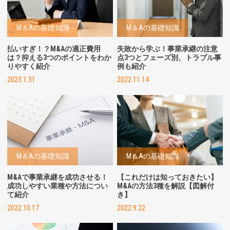
M＆Aの基礎知識
M＆Aの基礎知識
払いすぎ！？M&Aの適正費用
失敗から学ぶ！事業承継の注意
は？抑える3つのポイントをわか
点3つとフェーズ別、トラブル事
りやすく紹介
例も紹介
2023.1.31
2022.11.14
M＆Aの基礎知識
M＆Aの基礎知識
M&Aで事業承継を成功させる！
【これだけは知っておきたい】
成功しやすい業種や方法につい
M&Aの方法3種を解説【図解付
て紹介
き】
2022.10.17
2022.9.22