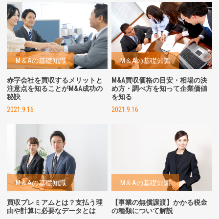
M＆Aの基礎知識
M＆Aの基礎知識
赤字会社を買収するメリットと
M&A買収価格の目安・相場の決
注意点を知ることがM&A成功の
め方・調べ方を知って企業価値
秘訣
を知る
2021.9.16
2021.9.16
M＆Aの基礎知識
M＆Aの基礎知識
買収プレミアムとは？支払う理
【事業の無償譲渡】かかる税金
由や計算に必要なデータとは
の種類について解説