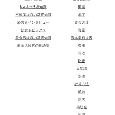
M＆Aの基礎知識
開業
不動産経営の基礎知識
赤字
経営者インタビュー
資金調達
飲食トピックス
資産
飲食店経営の基礎知識
資本業務提携
飲食店経営の用語集
費用
買収
財産
豆知識
譲渡
計算方法
解散
親族
補助金
融資