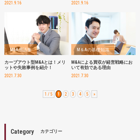
2021.9.16
2021.9.16
M&A用語集
M＆Aの基礎知識
カーブアウト型M&Aとは！メリ
M&Aによる買収が経営戦略にお
ットや失敗事例を紹介！
いて有効である理由
2021.7.30
2021.7.30
1 / 5
1
2
3
4
5
»
Category
カテゴリー