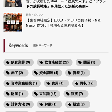
音」が決断したM&A
～「社員の未来」と「ブラン
ドの成長戦略」を見据えた決断の裏側～
飲食トピックス
【先着10社限定】ESOLA・アガリコ餃子楼・M＆
Maison KYOTO【説明会＆無料試食会】
Keywords
注目キーワード
飲食業界 (9)
飲食店経営 (22)
開業 (1)
赤字 (2)
資金調達 (4)
資産 (1)
資本業務提携 (1)
費用 (4)
買収 (17)
財産 (1)
豆知識 (46)
譲渡 (7)
計算方法 (9)
解散 (1)
親族 (2)