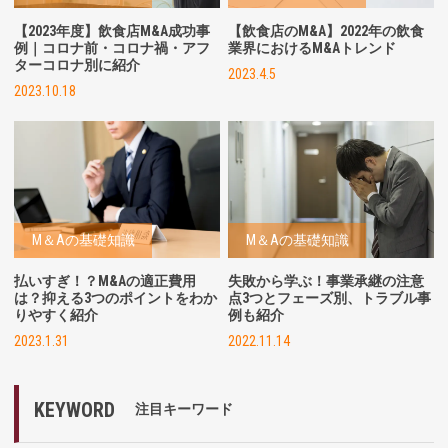
【2023年度】飲食店M&A成功事
【飲食店のM&A】
2022年の飲食
例｜コロナ前・コロナ禍・アフ
業界におけるM&Aトレンド
ターコロナ別に紹介
2023.4.5
2023.10.18
M＆Aの基礎知識
M＆Aの基礎知識
払いすぎ！？M&Aの適正費用
失敗から学ぶ！事業承継の注意
は？抑える3つのポイントをわか
点3つとフェーズ別、トラブル事
りやすく紹介
例も紹介
2023.1.31
2022.11.14
KEYWORD
注目キーワード