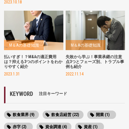
2023.10.18
M＆Aの基礎知識
M＆Aの基礎知識
払いすぎ！？M&Aの適正費用
失敗から学ぶ！事業承継の注意
は？抑える3つのポイントをわか
点3つとフェーズ別、トラブル事
りやすく紹介
例も紹介
2023.1.31
2022.11.14
KEYWORD
注目キーワード
飲食業界 (9)
飲食店経営 (22)
開業 (1)
赤字 (2)
資金調達 (4)
資産 (1)