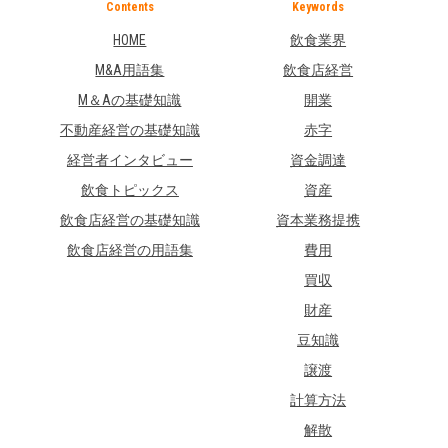
Contents
Keywords
HOME
飲食業界
M&A用語集
飲食店経営
M＆Aの基礎知識
開業
不動産経営の基礎知識
赤字
経営者インタビュー
資金調達
飲食トピックス
資産
飲食店経営の基礎知識
資本業務提携
飲食店経営の用語集
費用
買収
財産
豆知識
譲渡
計算方法
解散