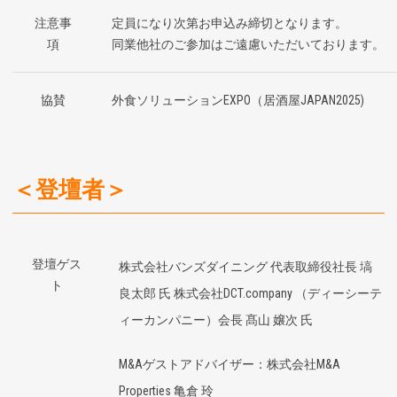
注意事
定員になり次第お申込み締切となります。
項
同業他社のご参加はご遠慮いただいております。
協賛
外食ソリューションEXPO（居酒屋JAPAN2025)
＜登壇者＞
登壇ゲス
株式会社バンズダイニング 代表取締役社長 塙
ト
良太郎 氏 株式会社DCT.company （ディーシーテ
ィーカンパニー）会長 髙山 嬢次 氏
M&Aゲストアドバイザー：株式会社M&A
Properties 亀倉 玲