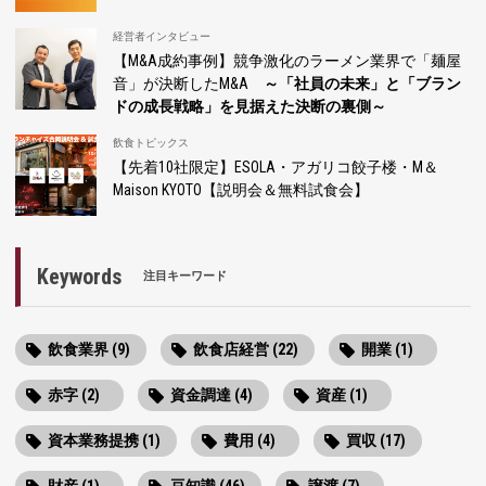
経営者インタビュー
【M&A成約事例】競争激化のラーメン業界で「麺屋
音」が決断したM&A
～「社員の未来」と「ブラン
ドの成長戦略」を見据えた決断の裏側～
飲食トピックス
【先着10社限定】ESOLA・アガリコ餃子楼・M＆
Maison KYOTO【説明会＆無料試食会】
Keywords
注目キーワード
飲食業界 (9)
飲食店経営 (22)
開業 (1)
赤字 (2)
資金調達 (4)
資産 (1)
資本業務提携 (1)
費用 (4)
買収 (17)
財産 (1)
豆知識 (46)
譲渡 (7)