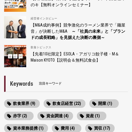
のキ【無料オンラインセミナー】
経営者インタビュー
【M&A成約事例】競争激化のラーメン業界で「麺屋
音」が決断したM&A
～「社員の未来」と「ブラン
ドの成長戦略」を見据えた決断の裏側～
飲食トピックス
【先着10社限定】ESOLA・アガリコ餃子楼・M＆
Maison KYOTO【説明会＆無料試食会】
Keywords
注目キーワード
飲食業界 (9)
飲食店経営 (22)
開業 (1)
赤字 (2)
資金調達 (4)
資産 (1)
資本業務提携 (1)
費用 (4)
買収 (17)