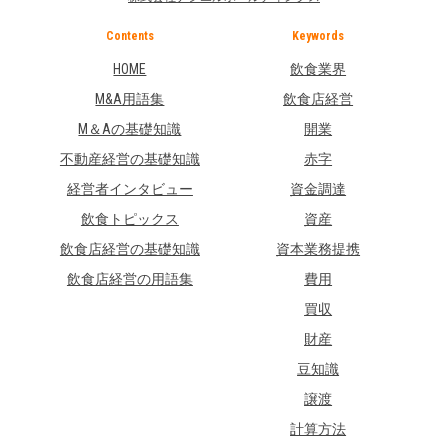
Contents
Keywords
HOME
飲食業界
M&A用語集
飲食店経営
M＆Aの基礎知識
開業
不動産経営の基礎知識
赤字
経営者インタビュー
資金調達
飲食トピックス
資産
飲食店経営の基礎知識
資本業務提携
飲食店経営の用語集
費用
買収
財産
豆知識
譲渡
計算方法