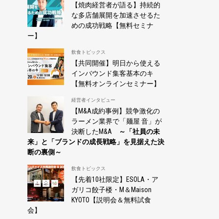
【焼肉経営者が語る】持続的
な多店舗展開を加速させるた
めの成功戦略【無料セミナ
ー】
飲食トピックス
【共同開催】明日から使える
インバウンド集客基本のキ
【無料オンラインセミナー】
経営者インタビュー
【M&A成約事例】競争激化の
ラーメン業界で「麺屋 音」が
決断したM&A
～「社員の未
来」と「ブランドの成長戦略」を見据えた決
断の裏側～
飲食トピックス
【先着10社限定】ESOLA・ア
ガリコ餃子楼・M＆Maison
KYOTO【説明会＆無料試食
会】