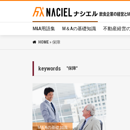
M&A用語集
M＆Aの基礎知識
不動産経営
HOME
»
保障
keywords
"保障"
M＆Aの基礎知識