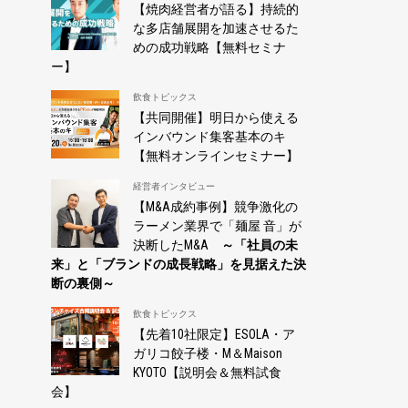
【焼肉経営者が語る】持続的
な多店舗展開を加速させるた
めの成功戦略【無料セミナ
ー】
飲食トピックス
【共同開催】明日から使える
インバウンド集客基本のキ
【無料オンラインセミナー】
経営者インタビュー
【M&A成約事例】競争激化の
ラーメン業界で「麺屋 音」が
決断したM&A
～「社員の未
来」と「ブランドの成長戦略」を見据えた決
断の裏側～
飲食トピックス
【先着10社限定】ESOLA・ア
ガリコ餃子楼・M＆Maison
KYOTO【説明会＆無料試食
会】