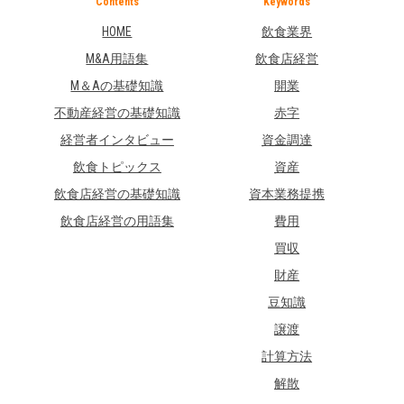
Contents
Keywords
HOME
飲食業界
M&A用語集
飲食店経営
M＆Aの基礎知識
開業
不動産経営の基礎知識
赤字
経営者インタビュー
資金調達
飲食トピックス
資産
飲食店経営の基礎知識
資本業務提携
飲食店経営の用語集
費用
買収
財産
豆知識
譲渡
計算方法
解散