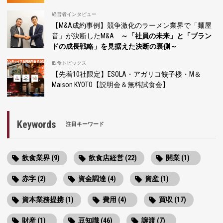
経営者インタビュー
【M&A成約事例】競争激化のラーメン業界で「麺屋
音」が決断したM&A
～「社員の未来」と「ブラン
ドの成長戦略」を見据えた決断の裏側～
飲食トピックス
【先着10社限定】ESOLA・アガリコ餃子楼・M＆
Maison KYOTO【説明会＆無料試食会】
Keywords
注目キーワード
飲食業界 (9)
飲食店経営 (22)
開業 (1)
赤字 (2)
資金調達 (4)
資産 (1)
資本業務提携 (1)
費用 (4)
買収 (17)
財産 (1)
豆知識 (46)
譲渡 (7)