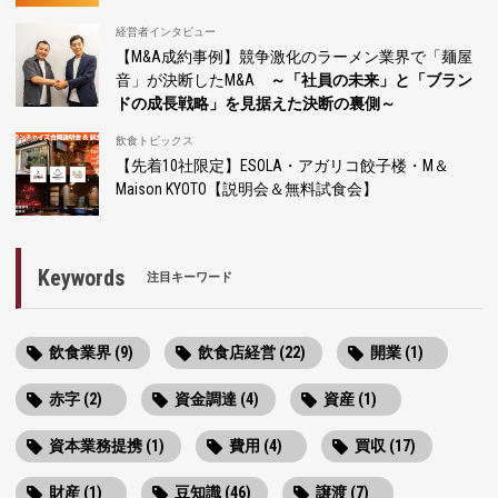
経営者インタビュー
【M&A成約事例】競争激化のラーメン業界で「麺屋
音」が決断したM&A
～「社員の未来」と「ブラン
ドの成長戦略」を見据えた決断の裏側～
飲食トピックス
【先着10社限定】ESOLA・アガリコ餃子楼・M＆
Maison KYOTO【説明会＆無料試食会】
Keywords
注目キーワード
飲食業界 (9)
飲食店経営 (22)
開業 (1)
赤字 (2)
資金調達 (4)
資産 (1)
資本業務提携 (1)
費用 (4)
買収 (17)
財産 (1)
豆知識 (46)
譲渡 (7)