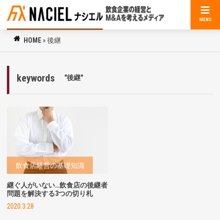
MENU
HOME
»
後継
keywords
"後継"
飲食店経営の基礎知識
継ぐ人がいない…飲食店の後継者
問題を解決する3つの切り札
2020.3.28