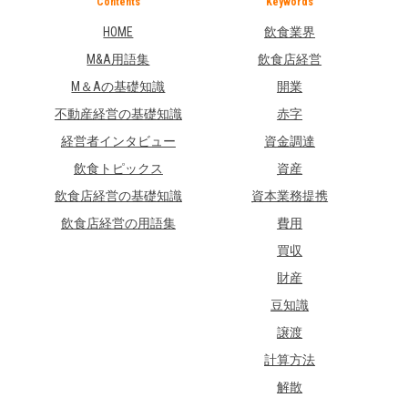
Contents
Keywords
HOME
飲食業界
M&A用語集
飲食店経営
M＆Aの基礎知識
開業
不動産経営の基礎知識
赤字
経営者インタビュー
資金調達
飲食トピックス
資産
飲食店経営の基礎知識
資本業務提携
飲食店経営の用語集
費用
買収
財産
豆知識
譲渡
計算方法
解散