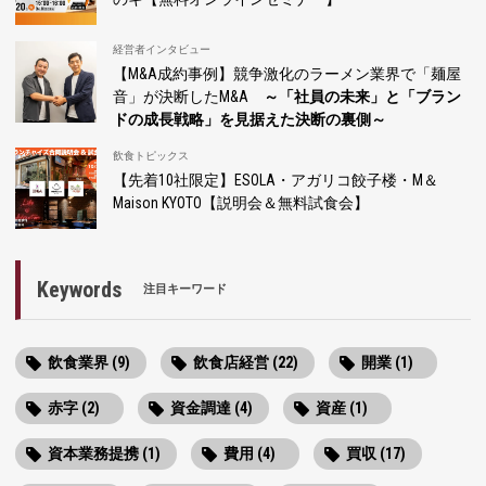
経営者インタビュー
【M&A成約事例】競争激化のラーメン業界で「麺屋
音」が決断したM&A
～「社員の未来」と「ブラン
ドの成長戦略」を見据えた決断の裏側～
飲食トピックス
【先着10社限定】ESOLA・アガリコ餃子楼・M＆
Maison KYOTO【説明会＆無料試食会】
Keywords
注目キーワード
飲食業界 (9)
飲食店経営 (22)
開業 (1)
赤字 (2)
資金調達 (4)
資産 (1)
資本業務提携 (1)
費用 (4)
買収 (17)