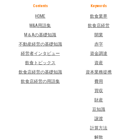
Contents
Keywords
HOME
飲食業界
M&A用語集
飲食店経営
M＆Aの基礎知識
開業
不動産経営の基礎知識
赤字
経営者インタビュー
資金調達
飲食トピックス
資産
飲食店経営の基礎知識
資本業務提携
飲食店経営の用語集
費用
買収
財産
豆知識
譲渡
計算方法
解散