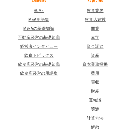
Contents
Keywords
HOME
飲食業界
M&A用語集
飲食店経営
M＆Aの基礎知識
開業
不動産経営の基礎知識
赤字
経営者インタビュー
資金調達
飲食トピックス
資産
飲食店経営の基礎知識
資本業務提携
飲食店経営の用語集
費用
買収
財産
豆知識
譲渡
計算方法
解散