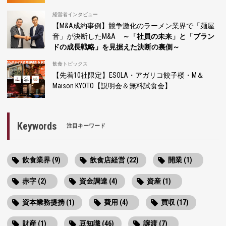
経営者インタビュー
【M&A成約事例】競争激化のラーメン業界で「麺屋
音」が決断したM&A
～「社員の未来」と「ブラン
ドの成長戦略」を見据えた決断の裏側～
飲食トピックス
【先着10社限定】ESOLA・アガリコ餃子楼・M＆
Maison KYOTO【説明会＆無料試食会】
Keywords
注目キーワード
飲食業界 (9)
飲食店経営 (22)
開業 (1)
赤字 (2)
資金調達 (4)
資産 (1)
資本業務提携 (1)
費用 (4)
買収 (17)
財産 (1)
豆知識 (46)
譲渡 (7)