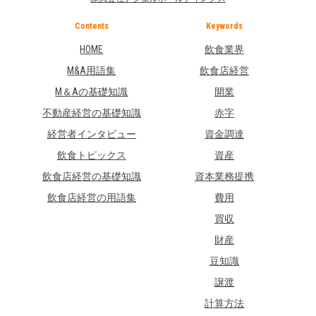
Contents
Keywords
HOME
飲食業界
M&A用語集
飲食店経営
M＆Aの基礎知識
開業
不動産経営の基礎知識
赤字
経営者インタビュー
資金調達
飲食トピックス
資産
飲食店経営の基礎知識
資本業務提携
飲食店経営の用語集
費用
買収
財産
豆知識
譲渡
計算方法