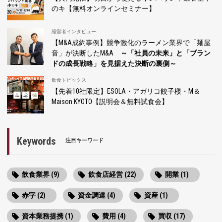
のキ【無料オンラインセミナー】
経営者インタビュー
【M&A成約事例】競争激化のラーメン業界で「麺屋
音」が決断したM&A
～「社員の未来」と「ブラン
ドの成長戦略」を見据えた決断の裏側～
飲食トピックス
【先着10社限定】ESOLA・アガリコ餃子楼・M＆
Maison KYOTO【説明会＆無料試食会】
Keywords
注目キーワード
飲食業界 (9)
飲食店経営 (22)
開業 (1)
赤字 (2)
資金調達 (4)
資産 (1)
資本業務提携 (1)
費用 (4)
買収 (17)