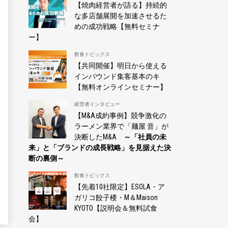
【焼肉経営者が語る】持続的
な多店舗展開を加速させるた
めの成功戦略【無料セミナ
ー】
飲食トピックス
【共同開催】明日から使える
インバウンド集客基本のキ
【無料オンラインセミナー】
経営者インタビュー
【M&A成約事例】競争激化の
ラーメン業界で「麺屋 音」が
決断したM&A
～「社員の未
来」と「ブランドの成長戦略」を見据えた決
断の裏側～
飲食トピックス
【先着10社限定】ESOLA・ア
ガリコ餃子楼・M＆Maison
KYOTO【説明会＆無料試食
会】