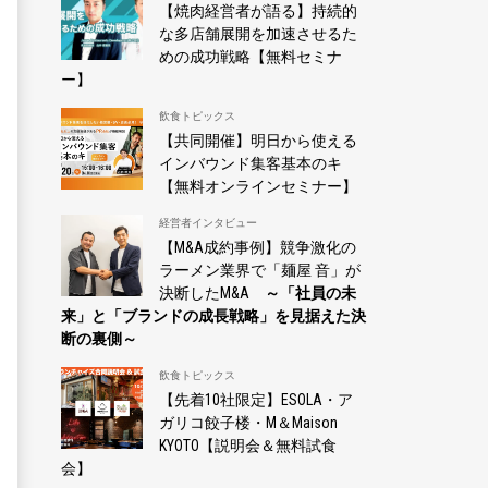
【焼肉経営者が語る】持続的
な多店舗展開を加速させるた
めの成功戦略【無料セミナ
ー】
飲食トピックス
【共同開催】明日から使える
インバウンド集客基本のキ
【無料オンラインセミナー】
経営者インタビュー
【M&A成約事例】競争激化の
ラーメン業界で「麺屋 音」が
決断したM&A
～「社員の未
来」と「ブランドの成長戦略」を見据えた決
断の裏側～
飲食トピックス
【先着10社限定】ESOLA・ア
ガリコ餃子楼・M＆Maison
KYOTO【説明会＆無料試食
会】