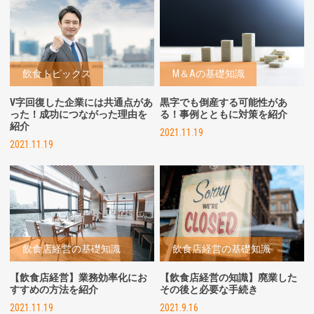
飲食トピックス
M＆Aの基礎知識
V字回復した企業には共通点があ
黒字でも倒産する可能性があ
った！成功につながった理由を
る！事例とともに対策を紹介
紹介
2021.11.19
2021.11.19
飲食店経営の基礎知識
飲食店経営の基礎知識
【飲食店経営】業務効率化にお
【飲食店経営の知識】廃業した
すすめの方法を紹介
その後と必要な手続き
2021.11.19
2021.9.16