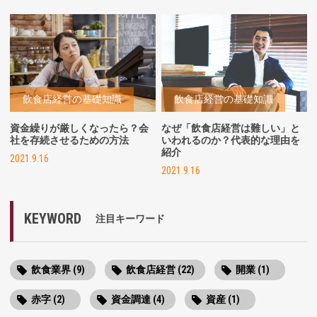
飲食店経営の基礎知識
飲食店経営の基礎知識
資金繰りが厳しくなったら？会
なぜ「飲食店経営は難しい」と
社を存続させるための方法
いわれるのか？代表的な理由を
紹介
2021.9.16
2021.9.16
KEYWORD
注目キーワード
飲食業界 (9)
飲食店経営 (22)
開業 (1)
赤字 (2)
資金調達 (4)
資産 (1)