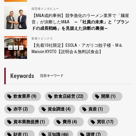
経営者インタビュー
【M&A成約事例】競争激化のラーメン業界で「麺屋
音」が決断したM&A
～「社員の未来」と「ブラン
ドの成長戦略」を見据えた決断の裏側～
飲食トピックス
【先着10社限定】ESOLA・アガリコ餃子楼・M＆
Maison KYOTO【説明会＆無料試食会】
Keywords
注目キーワード
飲食業界 (9)
飲食店経営 (22)
開業 (1)
赤字 (2)
資金調達 (4)
資産 (1)
資本業務提携 (1)
費用 (4)
買収 (17)
財産 (1)
豆知識 (46)
譲渡 (7)