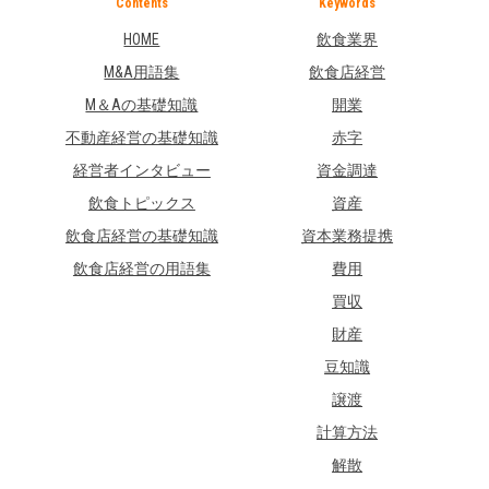
Contents
Keywords
HOME
飲食業界
M&A用語集
飲食店経営
M＆Aの基礎知識
開業
不動産経営の基礎知識
赤字
経営者インタビュー
資金調達
飲食トピックス
資産
飲食店経営の基礎知識
資本業務提携
飲食店経営の用語集
費用
買収
財産
豆知識
譲渡
計算方法
解散