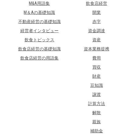
M&A用語集
飲食店経営
M＆Aの基礎知識
開業
不動産経営の基礎知識
赤字
経営者インタビュー
資金調達
飲食トピックス
資産
飲食店経営の基礎知識
資本業務提携
飲食店経営の用語集
費用
買収
財産
豆知識
譲渡
計算方法
解散
親族
補助金