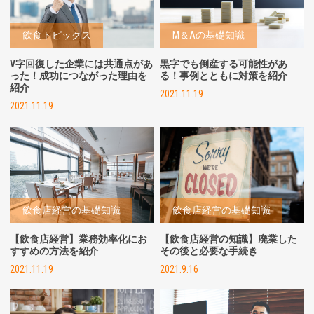
飲食トピックス
M＆Aの基礎知識
V字回復した企業には共通点があ
黒字でも倒産する可能性があ
った！成功につながった理由を
る！事例とともに対策を紹介
紹介
2021.11.19
2021.11.19
飲食店経営の基礎知識
飲食店経営の基礎知識
【飲食店経営】業務効率化にお
【飲食店経営の知識】廃業した
すすめの方法を紹介
その後と必要な手続き
2021.11.19
2021.9.16