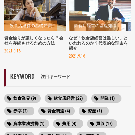
飲食店経営の基礎知識
飲食店経営の基礎知識
資金繰りが厳しくなったら？会
なぜ「飲食店経営は難しい」と
社を存続させるための方法
いわれるのか？代表的な理由を
紹介
2021.9.16
2021.9.16
KEYWORD
注目キーワード
飲食業界 (9)
飲食店経営 (22)
開業 (1)
赤字 (2)
資金調達 (4)
資産 (1)
資本業務提携 (1)
費用 (4)
買収 (17)