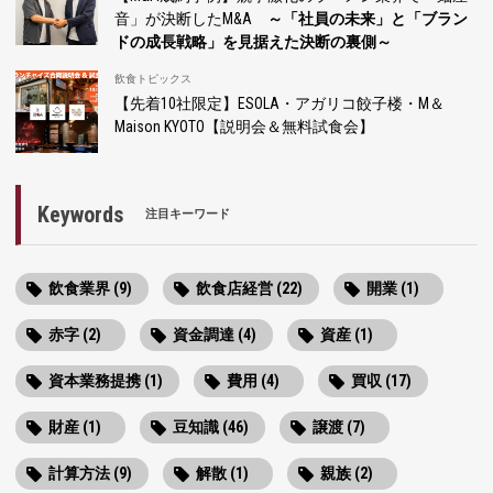
音」が決断したM&A
～「社員の未来」と「ブラン
ドの成長戦略」を見据えた決断の裏側～
飲食トピックス
【先着10社限定】ESOLA・アガリコ餃子楼・M＆
Maison KYOTO【説明会＆無料試食会】
Keywords
注目キーワード
飲食業界 (9)
飲食店経営 (22)
開業 (1)
赤字 (2)
資金調達 (4)
資産 (1)
資本業務提携 (1)
費用 (4)
買収 (17)
財産 (1)
豆知識 (46)
譲渡 (7)
計算方法 (9)
解散 (1)
親族 (2)