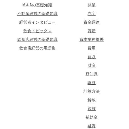
M＆Aの基礎知識
開業
不動産経営の基礎知識
赤字
経営者インタビュー
資金調達
飲食トピックス
資産
飲食店経営の基礎知識
資本業務提携
飲食店経営の用語集
費用
買収
財産
豆知識
譲渡
計算方法
解散
親族
補助金
融資