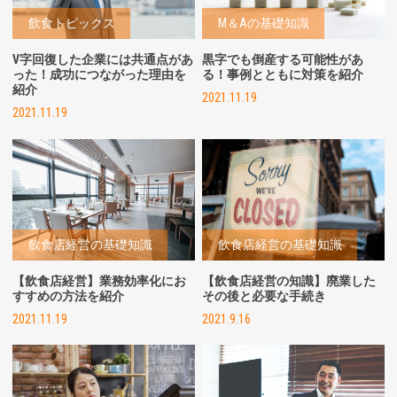
飲食トピックス
M＆Aの基礎知識
V字回復した企業には共通点があ
黒字でも倒産する可能性があ
った！成功につながった理由を
る！事例とともに対策を紹介
紹介
2021.11.19
2021.11.19
飲食店経営の基礎知識
飲食店経営の基礎知識
【飲食店経営】業務効率化にお
【飲食店経営の知識】廃業した
すすめの方法を紹介
その後と必要な手続き
2021.11.19
2021.9.16