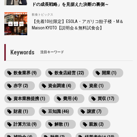
ドの成長戦略」を見据えた決断の裏側～
飲食トピックス
【先着10社限定】ESOLA・アガリコ餃子楼・M＆
Maison KYOTO【説明会＆無料試食会】
Keywords
注目キーワード
飲食業界 (9)
飲食店経営 (22)
開業 (1)
赤字 (2)
資金調達 (4)
資産 (1)
資本業務提携 (1)
費用 (4)
買収 (17)
財産 (1)
豆知識 (46)
譲渡 (7)
計算方法 (9)
解散 (1)
親族 (2)