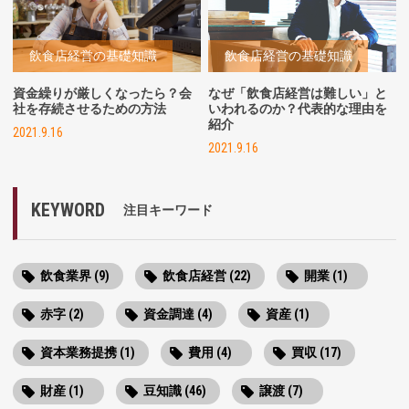
飲食店経営の基礎知識
飲食店経営の基礎知識
資金繰りが厳しくなったら？会
なぜ「飲食店経営は難しい」と
社を存続させるための方法
いわれるのか？代表的な理由を
紹介
2021.9.16
2021.9.16
KEYWORD
注目キーワード
飲食業界 (9)
飲食店経営 (22)
開業 (1)
赤字 (2)
資金調達 (4)
資産 (1)
資本業務提携 (1)
費用 (4)
買収 (17)
財産 (1)
豆知識 (46)
譲渡 (7)