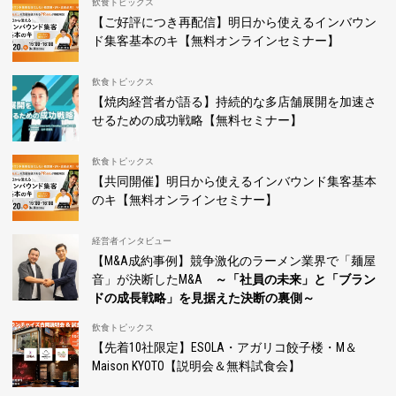
飲食トピックス
【ご好評につき再配信】明日から使えるインバウン
ド集客基本のキ【無料オンラインセミナー】
飲食トピックス
【焼肉経営者が語る】持続的な多店舗展開を加速さ
せるための成功戦略【無料セミナー】
飲食トピックス
【共同開催】明日から使えるインバウンド集客基本
のキ【無料オンラインセミナー】
経営者インタビュー
【M&A成約事例】競争激化のラーメン業界で「麺屋
音」が決断したM&A
～「社員の未来」と「ブラン
ドの成長戦略」を見据えた決断の裏側～
飲食トピックス
【先着10社限定】ESOLA・アガリコ餃子楼・M＆
Maison KYOTO【説明会＆無料試食会】