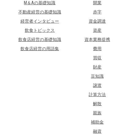
M＆Aの基礎知識
開業
不動産経営の基礎知識
赤字
経営者インタビュー
資金調達
飲食トピックス
資産
飲食店経営の基礎知識
資本業務提携
飲食店経営の用語集
費用
買収
財産
豆知識
譲渡
計算方法
解散
親族
補助金
融資