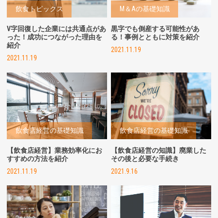
飲食トピックス
M＆Aの基礎知識
V字回復した企業には共通点があ
黒字でも倒産する可能性があ
った！成功につながった理由を
る！事例とともに対策を紹介
紹介
2021.11.19
2021.11.19
飲食店経営の基礎知識
飲食店経営の基礎知識
【飲食店経営】業務効率化にお
【飲食店経営の知識】廃業した
すすめの方法を紹介
その後と必要な手続き
2021.11.19
2021.9.16