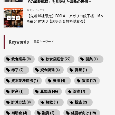
ドの成長戦略」を見据えた決断の裏側～
飲食トピックス
【先着10社限定】ESOLA・アガリコ餃子楼・M＆
Maison KYOTO【説明会＆無料試食会】
Keywords
注目キーワード
飲食業界 (9)
飲食店経営 (22)
開業 (1)
赤字 (2)
資金調達 (4)
資産 (1)
資本業務提携 (1)
費用 (4)
買収 (17)
財産 (1)
豆知識 (46)
譲渡 (7)
計算方法 (9)
解散 (1)
親族 (2)
補助金 (4)
融資 (2)
経営者向け (19)