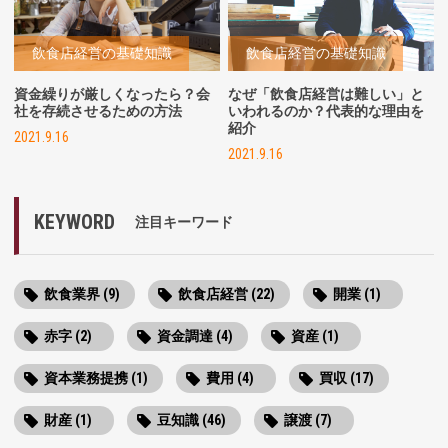
飲食店経営の基礎知識
飲食店経営の基礎知識
資金繰りが厳しくなったら？会
なぜ「飲食店経営は難しい」と
社を存続させるための方法
いわれるのか？代表的な理由を
紹介
2021.9.16
2021.9.16
KEYWORD
注目キーワード
飲食業界 (9)
飲食店経営 (22)
開業 (1)
赤字 (2)
資金調達 (4)
資産 (1)
資本業務提携 (1)
費用 (4)
買収 (17)
財産 (1)
豆知識 (46)
譲渡 (7)