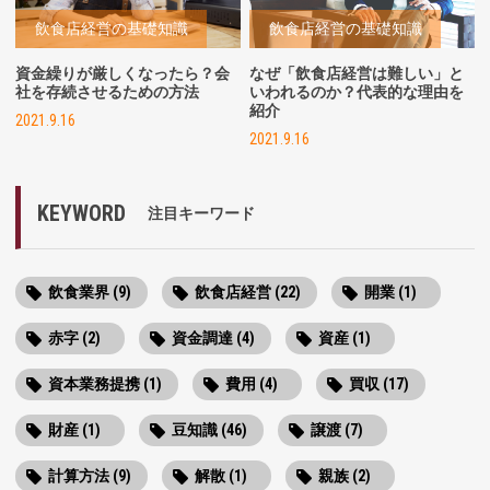
飲食店経営の基礎知識
飲食店経営の基礎知識
資金繰りが厳しくなったら？会
なぜ「飲食店経営は難しい」と
社を存続させるための方法
いわれるのか？代表的な理由を
紹介
2021.9.16
2021.9.16
KEYWORD
注目キーワード
飲食業界 (9)
飲食店経営 (22)
開業 (1)
赤字 (2)
資金調達 (4)
資産 (1)
資本業務提携 (1)
費用 (4)
買収 (17)
財産 (1)
豆知識 (46)
譲渡 (7)
計算方法 (9)
解散 (1)
親族 (2)