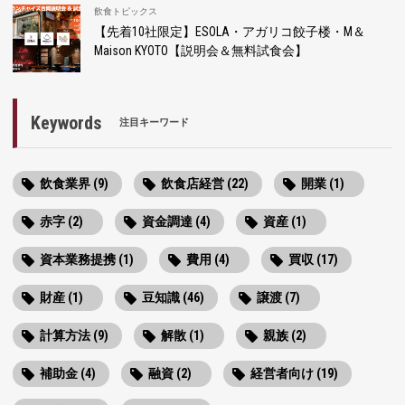
飲食トピックス
【先着10社限定】ESOLA・アガリコ餃子楼・M＆
Maison KYOTO【説明会＆無料試食会】
Keywords
注目キーワード
飲食業界 (9)
飲食店経営 (22)
開業 (1)
赤字 (2)
資金調達 (4)
資産 (1)
資本業務提携 (1)
費用 (4)
買収 (17)
財産 (1)
豆知識 (46)
譲渡 (7)
計算方法 (9)
解散 (1)
親族 (2)
補助金 (4)
融資 (2)
経営者向け (19)