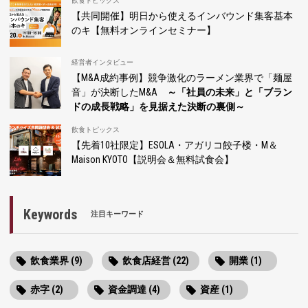
飲食トピックス
【共同開催】明日から使えるインバウンド集客基本
のキ【無料オンラインセミナー】
経営者インタビュー
【M&A成約事例】競争激化のラーメン業界で「麺屋
音」が決断したM&A
～「社員の未来」と「ブラン
ドの成長戦略」を見据えた決断の裏側～
飲食トピックス
【先着10社限定】ESOLA・アガリコ餃子楼・M＆
Maison KYOTO【説明会＆無料試食会】
Keywords
注目キーワード
飲食業界 (9)
飲食店経営 (22)
開業 (1)
赤字 (2)
資金調達 (4)
資産 (1)