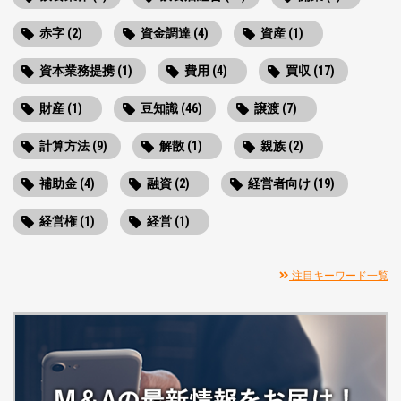
赤字 (2)
資金調達 (4)
資産 (1)
資本業務提携 (1)
費用 (4)
買収 (17)
財産 (1)
豆知識 (46)
譲渡 (7)
計算方法 (9)
解散 (1)
親族 (2)
補助金 (4)
融資 (2)
経営者向け (19)
経営権 (1)
経営 (1)
注目キーワード一覧