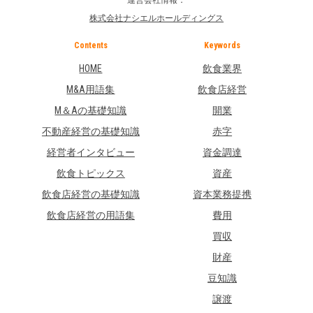
株式会社ナシエルホールディングス
Contents
Keywords
HOME
飲食業界
M&A用語集
飲食店経営
M＆Aの基礎知識
開業
不動産経営の基礎知識
赤字
経営者インタビュー
資金調達
飲食トピックス
資産
飲食店経営の基礎知識
資本業務提携
飲食店経営の用語集
費用
買収
財産
豆知識
譲渡