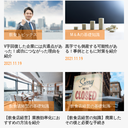
飲食トピックス
M＆Aの基礎知識
V字回復した企業には共通点があ
黒字でも倒産する可能性があ
った！成功につながった理由を
る！事例とともに対策を紹介
紹介
2021.11.19
2021.11.19
飲食店経営の基礎知識
飲食店経営の基礎知識
【飲食店経営】業務効率化にお
【飲食店経営の知識】廃業した
すすめの方法を紹介
その後と必要な手続き