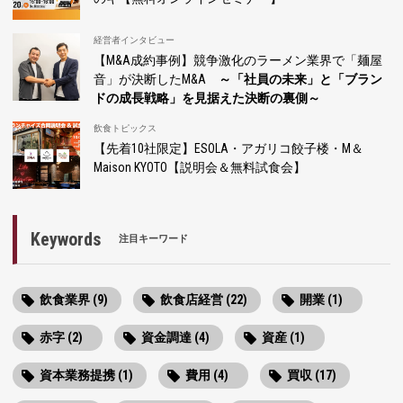
経営者インタビュー
【M&A成約事例】競争激化のラーメン業界で「麺屋
音」が決断したM&A
～「社員の未来」と「ブラン
ドの成長戦略」を見据えた決断の裏側～
飲食トピックス
【先着10社限定】ESOLA・アガリコ餃子楼・M＆
Maison KYOTO【説明会＆無料試食会】
Keywords
注目キーワード
飲食業界 (9)
飲食店経営 (22)
開業 (1)
赤字 (2)
資金調達 (4)
資産 (1)
資本業務提携 (1)
費用 (4)
買収 (17)