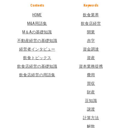
Contents
Keywords
HOME
飲食業界
M&A用語集
飲食店経営
M＆Aの基礎知識
開業
不動産経営の基礎知識
赤字
経営者インタビュー
資金調達
飲食トピックス
資産
飲食店経営の基礎知識
資本業務提携
飲食店経営の用語集
費用
買収
財産
豆知識
譲渡
計算方法
解散