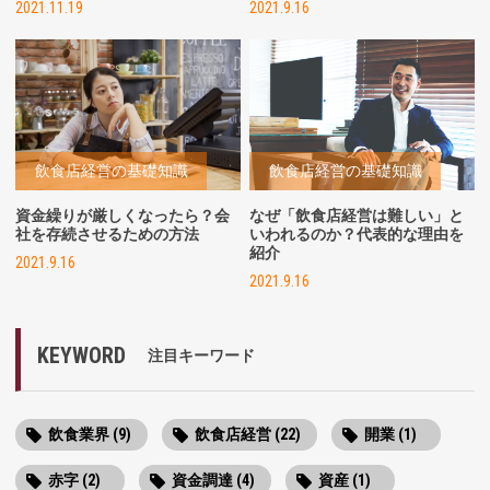
2021.11.19
2021.9.16
飲食店経営の基礎知識
飲食店経営の基礎知識
資金繰りが厳しくなったら？会
なぜ「飲食店経営は難しい」と
社を存続させるための方法
いわれるのか？代表的な理由を
紹介
2021.9.16
2021.9.16
KEYWORD
注目キーワード
飲食業界 (9)
飲食店経営 (22)
開業 (1)
赤字 (2)
資金調達 (4)
資産 (1)