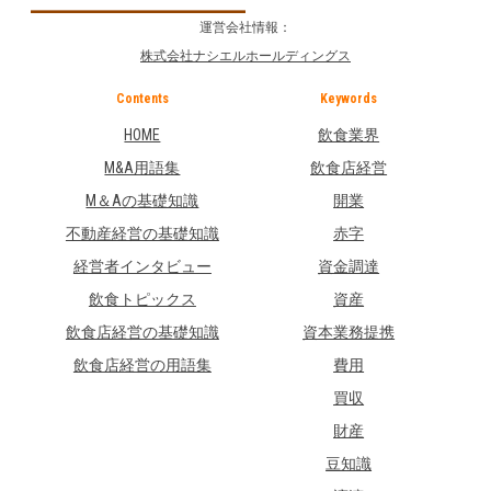
運営会社情報：
株式会社ナシエルホールディングス
Contents
Keywords
HOME
飲食業界
M&A用語集
飲食店経営
M＆Aの基礎知識
開業
不動産経営の基礎知識
赤字
経営者インタビュー
資金調達
飲食トピックス
資産
飲食店経営の基礎知識
資本業務提携
飲食店経営の用語集
費用
買収
財産
豆知識