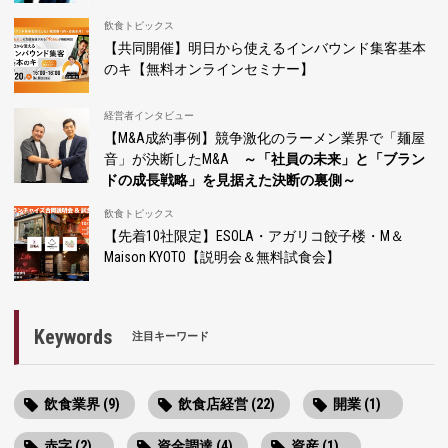
飲食トピックス
【共同開催】明日から使えるインバウンド集客基本
のキ【無料オンラインセミナー】
経営者インタビュー
【M&A成約事例】競争激化のラーメン業界で「麺屋
音」が決断したM&A
～「社員の未来」と「ブラン
ドの成長戦略」を見据えた決断の裏側～
飲食トピックス
【先着10社限定】ESOLA・アガリコ餃子楼・M＆
Maison KYOTO【説明会＆無料試食会】
Keywords
注目キーワード
飲食業界 (9)
飲食店経営 (22)
開業 (1)
赤字 (2)
資金調達 (4)
資産 (1)