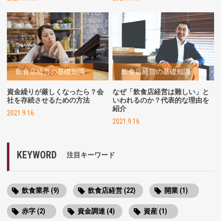
飲食店経営の基礎知識
飲食店経営の基礎知識
資金繰りが厳しくなったら？会
なぜ「飲食店経営は難しい」と
社を存続させるための方法
いわれるのか？代表的な理由を
紹介
2021.9.16
2021.9.16
KEYWORD
注目キーワード
飲食業界 (9)
飲食店経営 (22)
開業 (1)
赤字 (2)
資金調達 (4)
資産 (1)