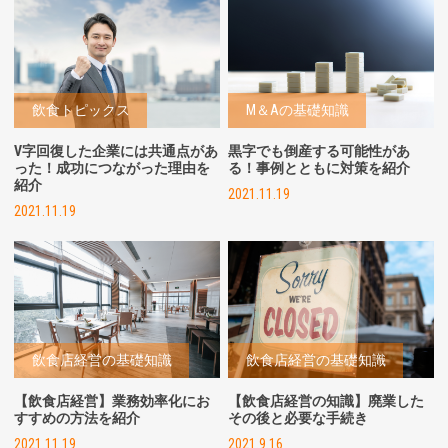
飲食トピックス
M＆Aの基礎知識
V字回復した企業には共通点があ
黒字でも倒産する可能性があ
った！成功につながった理由を
る！事例とともに対策を紹介
紹介
2021.11.19
2021.11.19
飲食店経営の基礎知識
飲食店経営の基礎知識
【飲食店経営】業務効率化にお
【飲食店経営の知識】廃業した
すすめの方法を紹介
その後と必要な手続き
2021.11.19
2021.9.16