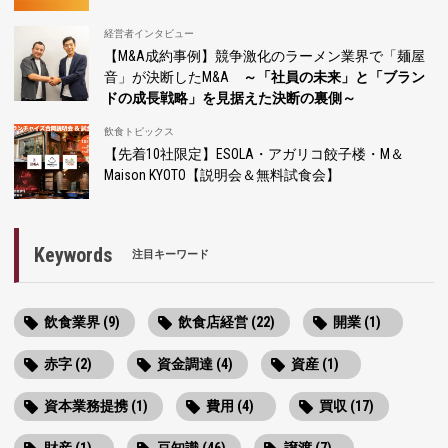
経営者インタビュー
【M&A成約事例】競争激化のラーメン業界で「麺屋
音」が決断したM&A
～「社員の未来」と「ブラン
ドの成長戦略」を見据えた決断の裏側～
飲食トピックス
【先着10社限定】ESOLA・アガリコ餃子楼・M＆
Maison KYOTO【説明会＆無料試食会】
Keywords
注目キーワード
飲食業界 (9)
飲食店経営 (22)
開業 (1)
赤字 (2)
資金調達 (4)
資産 (1)
資本業務提携 (1)
費用 (4)
買収 (17)