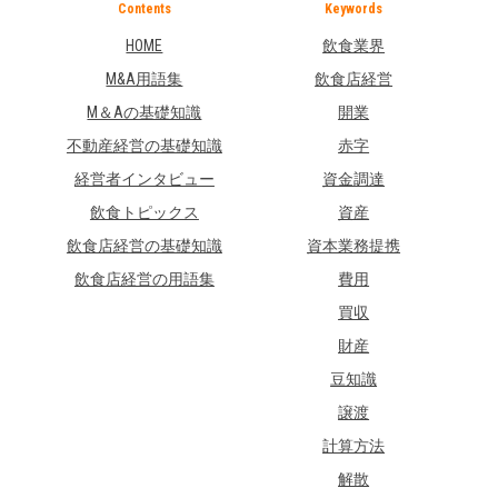
Contents
Keywords
HOME
飲食業界
M&A用語集
飲食店経営
M＆Aの基礎知識
開業
不動産経営の基礎知識
赤字
経営者インタビュー
資金調達
飲食トピックス
資産
飲食店経営の基礎知識
資本業務提携
飲食店経営の用語集
費用
買収
財産
豆知識
譲渡
計算方法
解散