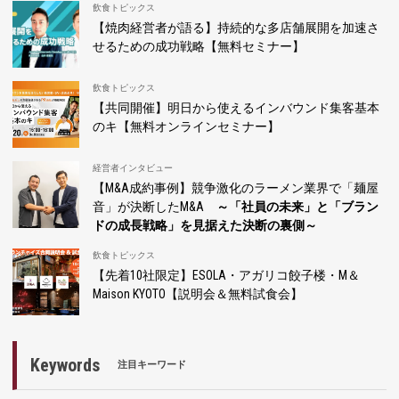
飲食トピックス
【焼肉経営者が語る】持続的な多店舗展開を加速さ
せるための成功戦略【無料セミナー】
飲食トピックス
【共同開催】明日から使えるインバウンド集客基本
のキ【無料オンラインセミナー】
経営者インタビュー
【M&A成約事例】競争激化のラーメン業界で「麺屋
音」が決断したM&A
～「社員の未来」と「ブラン
ドの成長戦略」を見据えた決断の裏側～
飲食トピックス
【先着10社限定】ESOLA・アガリコ餃子楼・M＆
Maison KYOTO【説明会＆無料試食会】
Keywords
注目キーワード