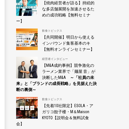
【焼肉経営者が語る】持続的
な多店舗展開を加速させるた
めの成功戦略【無料セミナ
ー】
飲食トピックス
【共同開催】明日から使える
インバウンド集客基本のキ
【無料オンラインセミナー】
経営者インタビュー
【M&A成約事例】競争激化の
ラーメン業界で「麺屋 音」が
決断したM&A
～「社員の未
来」と「ブランドの成長戦略」を見据えた決
断の裏側～
飲食トピックス
【先着10社限定】ESOLA・ア
ガリコ餃子楼・M＆Maison
KYOTO【説明会＆無料試食
会】