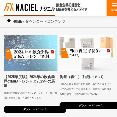
MEN
HOME
»
ダウンロードコンテンツ
【2025年度版】2024年の飲食業
倒産（再生）手続について
界のM&Aトレンドと2025年の展
日本の外食企業を対象に倒産・再生の手続きにつ
望
いての詳細や、主な留意事項、倒産手続きにおけ
2024年の飲食業界におけるM&Aトレンドを、弊社独
る弊社のサービス内容について記載 …
自の視点で分析した資料となります。
ダウンロードフォーム
ダウンロードフォーム