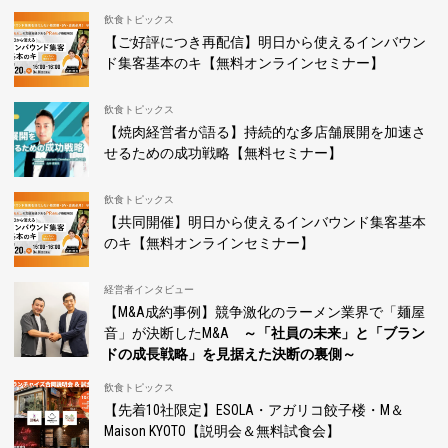
飲食トピックス
【ご好評につき再配信】明日から使えるインバウン
ド集客基本のキ【無料オンラインセミナー】
飲食トピックス
【焼肉経営者が語る】持続的な多店舗展開を加速さ
せるための成功戦略【無料セミナー】
飲食トピックス
【共同開催】明日から使えるインバウンド集客基本
のキ【無料オンラインセミナー】
経営者インタビュー
【M&A成約事例】競争激化のラーメン業界で「麺屋
音」が決断したM&A
～「社員の未来」と「ブラン
ドの成長戦略」を見据えた決断の裏側～
飲食トピックス
【先着10社限定】ESOLA・アガリコ餃子楼・M＆
Maison KYOTO【説明会＆無料試食会】