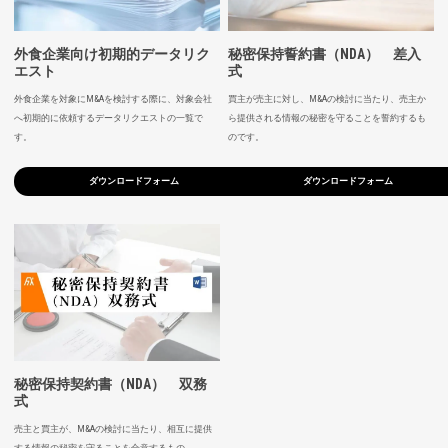
外食企業向け初期的データリク
秘密保持誓約書（NDA） 差入
エスト
式
外食企業を対象にM&Aを検討する際に、対象会社
買主が売主に対し、M&Aの検討に当たり、売主か
へ初期的に依頼するデータリクエストの一覧で
ら提供される情報の秘密を守ることを誓約するも
す。
のです。
ダウンロードフォーム
ダウンロードフォーム
秘密保持契約書（NDA） 双務
式
売主と買主が、M&Aの検討に当たり、相互に提供
する情報の秘密を守ることを合意するもの。