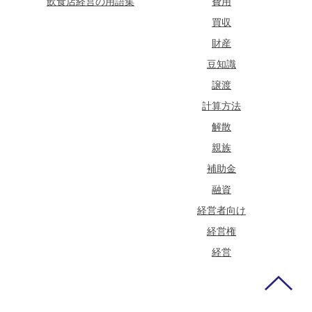
飲食店経営の用語集
費用
買収
財産
豆知識
譲渡
計算方法
解散
親族
補助金
融資
経営者向け
経営権
経営