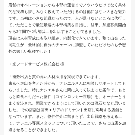
店舗のオペレーションから本部の運営までノウハウだけでなく具体
的な実務も惜しみなく教えていただけるのは他にはない大きな魅力
です。当初は小さな組織だったので、人が足りないところは代行し
ていただことで最短最速の本部構築を目指し、結果、加盟募集開始
から2年間で40店舗以上を出店することができました。
現在は人材育成にも取り組み、内製化できています。塾で出会った
同期生が、最終的に自分のチェーンに加盟していただけたのも予想
外の嬉しい収穫でした！
・光フードサービス株式会社 様
「複数出店と質の高い人材採用を実現できています」
東京へ進出を考えた時から、ナシエルさんに相談しサポートしても
らいました。特にナシエルさんに間に入って決まった案件で、もと
もと飲食不可だった物件（コインロッカー置場）を、オーナーとう
まく交渉され、開業できるようにして頂いたのは流石だなと思いま
した。 その店舗は蒲田エリアのドミナント出店に寄与する店舗と
なっています。また、物件仲介に留まらず、出店戦略を考える上
で、ナシエル専属スタッフについて頂いたことで、さらに出店を加
速させることができました。