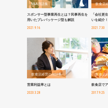
M&A用語集
飲食店
スポンサー型事業再生とは？民事再生を
「会社更
用いたプレパッケージ型も解説
いを紹介
2021.9.16
2021.7.30
飲食店経営の用語集
飲食店
営業利益率とは
飲食店で
2020.3.28
2017.9.25