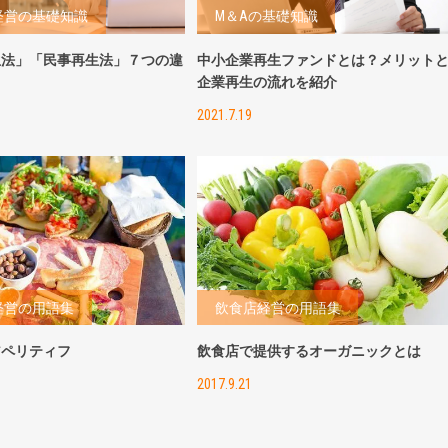
経営の基礎知識
M＆Aの基礎知識
生法」「民事再生法」７つの違
中小企業再生ファンドとは？メリット
！
企業再生の流れを紹介
2021.7.19
経営の用語集
飲食店経営の用語集
アペリティフ
飲食店で提供するオーガニックとは
2017.9.21