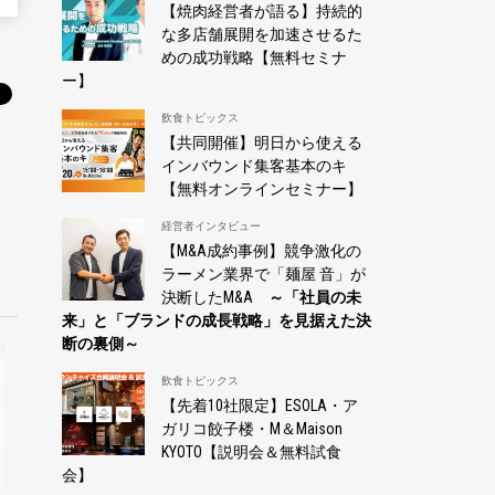
【焼肉経営者が語る】持続的
な多店舗展開を加速させるた
めの成功戦略【無料セミナ
ー】
飲食トピックス
【共同開催】明日から使える
インバウンド集客基本のキ
【無料オンラインセミナー】
経営者インタビュー
【M&A成約事例】競争激化の
ラーメン業界で「麺屋 音」が
決断したM&A
～「社員の未
来」と「ブランドの成長戦略」を見据えた決
断の裏側～
飲食トピックス
【先着10社限定】ESOLA・ア
ガリコ餃子楼・M＆Maison
KYOTO【説明会＆無料試食
会】