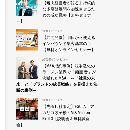
【焼肉経営者が語る】持続的
な多店舗展開を加速させるた
めの成功戦略【無料セミナ
ー】
飲食トピックス
【共同開催】明日から使える
インバウンド集客基本のキ
【無料オンラインセミナー】
経営者インタビュー
【M&A成約事例】競争激化の
ラーメン業界で「麺屋 音」が
決断したM&A
～「社員の未
来」と「ブランドの成長戦略」を見据えた決
断の裏側～
飲食トピックス
【先着10社限定】ESOLA・ア
ガリコ餃子楼・M＆Maison
KYOTO【説明会＆無料試食
会】