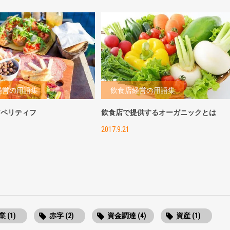
経営の用語集
飲食店経営の用語集
アペリティフ
飲食店で提供するオーガニックとは
2017.9.21
 (1)
赤字 (2)
資金調達 (4)
資産 (1)