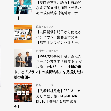
【焼肉経営者が語る】持続的
な多店舗展開を加速させるた
めの成功戦略【無料セミナ
ー】
飲食トピックス
【共同開催】明日から使える
インバウンド集客基本のキ
【無料オンラインセミナー】
経営者インタビュー
【M&A成約事例】競争激化の
ラーメン業界で「麺屋 音」が
決断したM&A
～「社員の未
来」と「ブランドの成長戦略」を見据えた決
断の裏側～
飲食トピックス
【先着10社限定】ESOLA・ア
と
ガリコ餃子楼・M＆Maison
KYOTO【説明会＆無料試食
会】