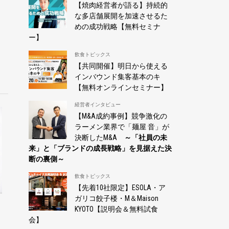
【焼肉経営者が語る】持続的
な多店舗展開を加速させるた
めの成功戦略【無料セミナ
ー】
飲食トピックス
【共同開催】明日から使える
インバウンド集客基本のキ
【無料オンラインセミナー】
経営者インタビュー
【M&A成約事例】競争激化の
ラーメン業界で「麺屋 音」が
決断したM&A
～「社員の未
来」と「ブランドの成長戦略」を見据えた決
断の裏側～
飲食トピックス
【先着10社限定】ESOLA・ア
ガリコ餃子楼・M＆Maison
と
KYOTO【説明会＆無料試食
会】