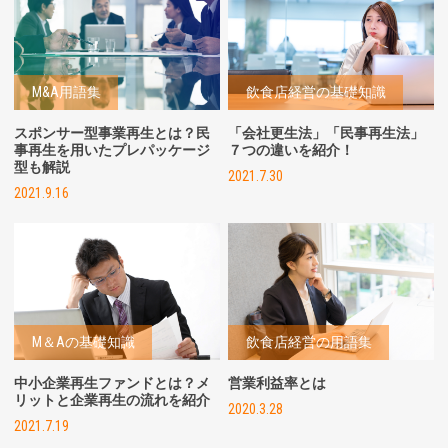
M&A用語集
飲食店経営の基礎知識
スポンサー型事業再生とは？民
「会社更生法」「民事再生法」
事再生を用いたプレパッケージ
７つの違いを紹介！
型も解説
2021.7.30
2021.9.16
M＆Aの基礎知識
飲食店経営の用語集
中小企業再生ファンドとは？メ
営業利益率とは
リットと企業再生の流れを紹介
2020.3.28
2021.7.19