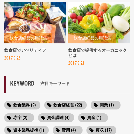
飲食店経営の用語集
飲食店経営の用語集
飲食店でアペリティフ
飲食店で提供するオーガニック
とは
2017.9.25
2017.9.21
KEYWORD
注目キーワード
飲食業界 (9)
飲食店経営 (22)
開業 (1)
赤字 (2)
資金調達 (4)
資産 (1)
資本業務提携 (1)
費用 (4)
買収 (17)