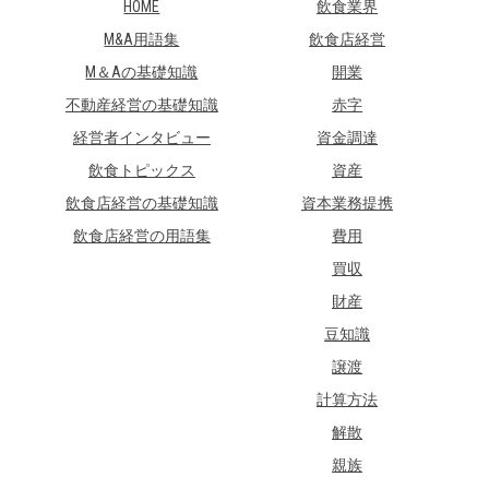
HOME
飲食業界
M&A用語集
飲食店経営
M＆Aの基礎知識
開業
不動産経営の基礎知識
赤字
経営者インタビュー
資金調達
飲食トピックス
資産
飲食店経営の基礎知識
資本業務提携
飲食店経営の用語集
費用
買収
財産
豆知識
譲渡
計算方法
解散
親族