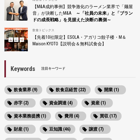
【M&A成約事例】競争激化のラーメン業界で「麺屋
音」が決断したM&A
～「社員の未来」と「ブラン
ドの成長戦略」を見据えた決断の裏側～
飲食トピックス
【先着10社限定】ESOLA・アガリコ餃子楼・M＆
Maison KYOTO【説明会＆無料試食会】
Keywords
注目キーワード
飲食業界 (9)
飲食店経営 (22)
開業 (1)
赤字 (2)
資金調達 (4)
資産 (1)
資本業務提携 (1)
費用 (4)
買収 (17)
財産 (1)
豆知識 (46)
譲渡 (7)