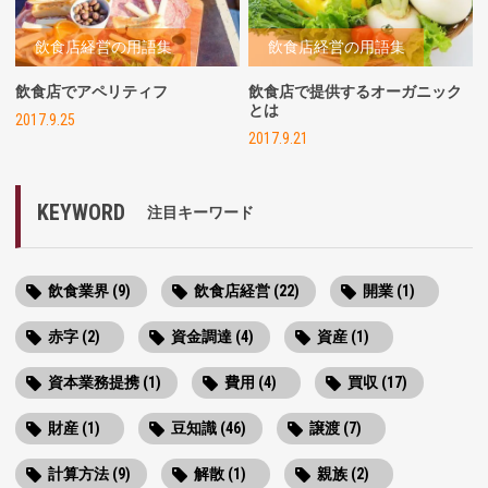
飲食店経営の用語集
飲食店経営の用語集
飲食店でアペリティフ
飲食店で提供するオーガニック
とは
2017.9.25
2017.9.21
KEYWORD
注目キーワード
飲食業界 (9)
飲食店経営 (22)
開業 (1)
赤字 (2)
資金調達 (4)
資産 (1)
資本業務提携 (1)
費用 (4)
買収 (17)
財産 (1)
豆知識 (46)
譲渡 (7)
計算方法 (9)
解散 (1)
親族 (2)