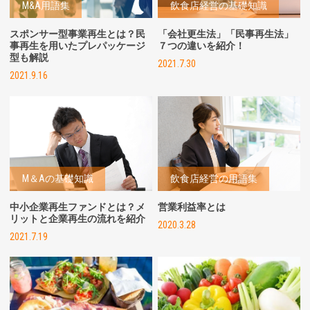
M&A用語集
飲食店経営の基礎知識
スポンサー型事業再生とは？民
「会社更生法」「民事再生法」
事再生を用いたプレパッケージ
７つの違いを紹介！
型も解説
2021.7.30
2021.9.16
M＆Aの基礎知識
飲食店経営の用語集
中小企業再生ファンドとは？メ
営業利益率とは
リットと企業再生の流れを紹介
2020.3.28
2021.7.19