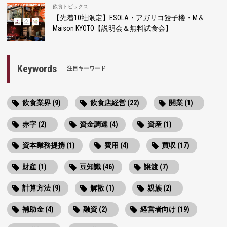
飲食トピックス
【先着10社限定】ESOLA・アガリコ餃子楼・M＆
Maison KYOTO【説明会＆無料試食会】
Keywords
注目キーワード
飲食業界 (9)
飲食店経営 (22)
開業 (1)
赤字 (2)
資金調達 (4)
資産 (1)
資本業務提携 (1)
費用 (4)
買収 (17)
財産 (1)
豆知識 (46)
譲渡 (7)
計算方法 (9)
解散 (1)
親族 (2)
補助金 (4)
融資 (2)
経営者向け (19)