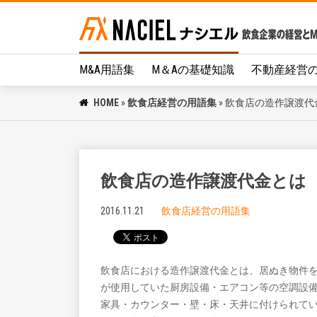
M&A用語集
M＆Aの基礎知識
不動産経営
HOME
»
飲食店経営の用語集
»
飲食店の造作譲渡代
飲食店の造作譲渡代金とは
2016.11.21
飲食店経営の用語集
飲食店における造作譲渡代金とは、居ぬき物件
が使用していた厨房設備・エアコン等の空調設
家具・カウンター・壁・床・天井に付けられて