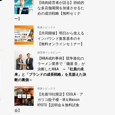
【焼肉経営者が語る】持続的
な多店舗展開を加速させるた
めの成功戦略【無料セミナ
ー】
飲食トピックス
【共同開催】明日から使える
インバウンド集客基本のキ
【無料オンラインセミナー】
経営者インタビュー
【M&A成約事例】競争激化の
ラーメン業界で「麺屋 音」が
決断したM&A
～「社員の未
来」と「ブランドの成長戦略」を見据えた決
断の裏側～
飲食トピックス
【先着10社限定】ESOLA・ア
ガリコ餃子楼・M＆Maison
KYOTO【説明会＆無料試食
と
会】