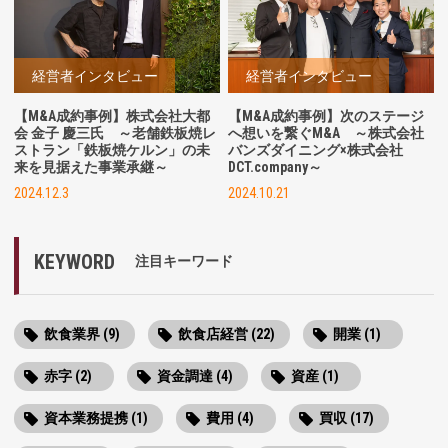
経営者インタビュー
経営者インタビュー
【M&A成約事例】株式会社大都
【M&A成約事例】次のステージ
会 金子 慶三氏 ～老舗鉄板焼レ
へ想いを繋ぐM&A ～株式会社
ストラン「鉄板焼ケルン」の未
バンズダイニング×株式会社
来を見据えた事業承継～
DCT.company～
2024.12.3
2024.10.21
KEYWORD
注目キーワード
飲食業界 (9)
飲食店経営 (22)
開業 (1)
赤字 (2)
資金調達 (4)
資産 (1)
資本業務提携 (1)
費用 (4)
買収 (17)