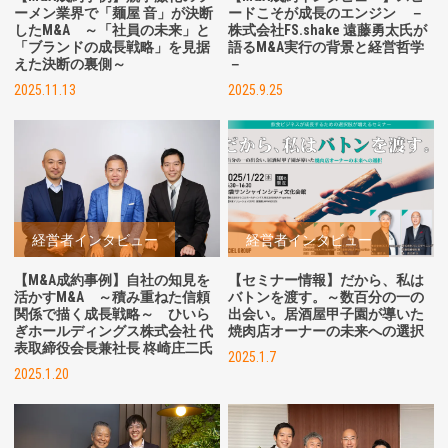
ーメン業界で「麺屋 音」が決断
ードこそが成長のエンジン －
したM&A
～「社員の未来」と
株式会社FS.shake 遠藤勇太氏が
「ブランドの成長戦略」を見据
語るM&A実行の背景と経営哲学
えた決断の裏側～
－
2025.11.13
2025.9.25
経営者インタビュー
経営者インタビュー
【M&A成約事例】自社の知見を
【セミナー情報】だから、私は
活かすM&A ～積み重ねた信頼
バトンを渡す。～数百分の一の
関係で描く成長戦略～ ひいら
出会い。居酒屋甲子園が導いた
ぎホールディングス株式会社 代
焼肉店オーナーの未来への選択
表取締役会長兼社長 柊崎庄二氏
2025.1.7
2025.1.20