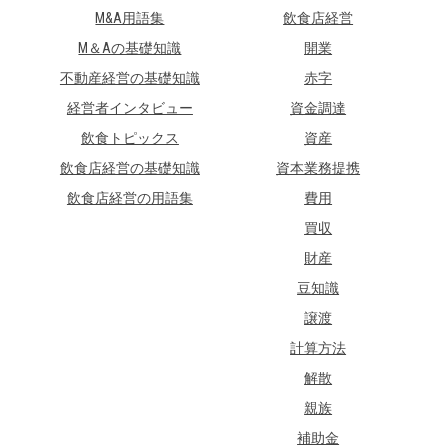
M&A用語集
飲食店経営
M＆Aの基礎知識
開業
不動産経営の基礎知識
赤字
経営者インタビュー
資金調達
飲食トピックス
資産
飲食店経営の基礎知識
資本業務提携
飲食店経営の用語集
費用
買収
財産
豆知識
譲渡
計算方法
解散
親族
補助金