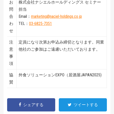
お
株式会社ナシエルホールディングス セミナー
問
担当
合
Email：
marketing@naciel-holdings.co.jp
わ
TEL：
03-6825-7351
せ
注
定員になり次第お申込み締切となります。同業
意
他社のご参加はご遠慮いただいております。
事
項
協
外食ソリューションEXPO（居酒屋JAPAN2025)
賛
シェアする
ツイートする