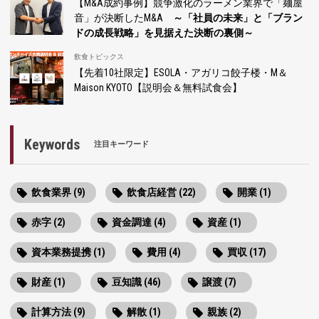
【M&A成約事例】競争激化のラーメン業界で「麺屋
音」が決断したM&A
～「社員の未来」と「ブラン
ドの成長戦略」を見据えた決断の裏側～
飲食トピックス
【先着10社限定】ESOLA・アガリコ餃子楼・M＆
Maison KYOTO【説明会＆無料試食会】
Keywords
注目キーワード
飲食業界 (9)
飲食店経営 (22)
開業 (1)
赤字 (2)
資金調達 (4)
資産 (1)
資本業務提携 (1)
費用 (4)
買収 (17)
財産 (1)
豆知識 (46)
譲渡 (7)
計算方法 (9)
解散 (1)
親族 (2)