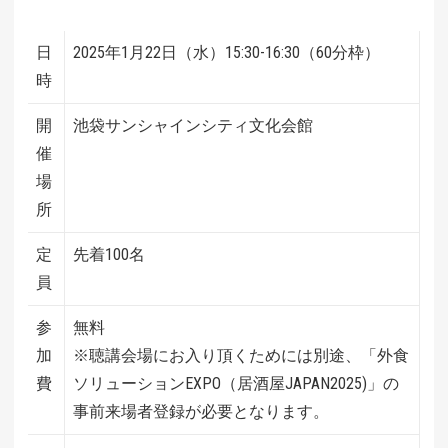
日
2025年1月22日（水）15:30-16:30（60分枠）
時
開
池袋サンシャインシティ文化会館
催
場
所
定
先着100名
員
参
無料
加
※聴講会場にお入り頂くためには別途、「外食
費
ソリューションEXPO（居酒屋JAPAN2025)」の
事前来場者登録が必要となります。