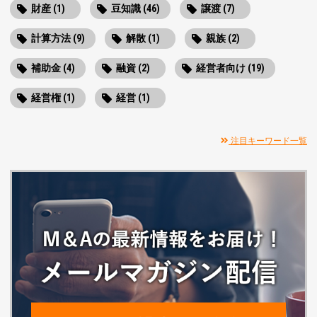
財産 (1)
豆知識 (46)
譲渡 (7)
計算方法 (9)
解散 (1)
親族 (2)
補助金 (4)
融資 (2)
経営者向け (19)
経営権 (1)
経営 (1)
注目キーワード一覧