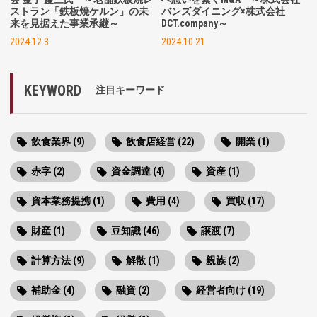
ストラン「鉄板焼ケルン」の未
バンズダイニング×株式会社
来を見据えた事業承継～
DCT.company～
2024.12.3
2024.10.21
KEYWORD
注目キーワード
飲食業界 (9)
飲食店経営 (22)
開業 (1)
赤字 (2)
資金調達 (4)
資産 (1)
資本業務提携 (1)
費用 (4)
買収 (17)
財産 (1)
豆知識 (46)
譲渡 (7)
計算方法 (9)
解散 (1)
親族 (2)
補助金 (4)
融資 (2)
経営者向け (19)