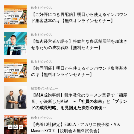
飲食トピックス
【ご好評につき再配信】明日から使えるインバウン
ド集客基本のキ【無料オンラインセミナー】
飲食トピックス
【焼肉経営者が語る】持続的な多店舗展開を加速さ
せるための成功戦略【無料セミナー】
飲食トピックス
【共同開催】明日から使えるインバウンド集客基本
のキ【無料オンラインセミナー】
経営者インタビュー
【M&A成約事例】競争激化のラーメン業界で「麺屋
音」が決断したM&A
～「社員の未来」と「ブラン
ドの成長戦略」を見据えた決断の裏側～
飲食トピックス
【先着10社限定】ESOLA・アガリコ餃子楼・M＆
Maison KYOTO【説明会＆無料試食会】