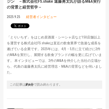
ジン －株式会社FS.shake 遠藤勇太氏が語るM&A実行
の背景と経営哲学－
2025.9.25
経営者インタビュー
「とりいちず」をはじめ居酒屋・シーシャ店など150店舗以上
を運営する株式会社FS.shakeは直近の飲食業界で急速な成長を
遂げている企業です。2025年には、4月・5月に立て続けに2件
のM&Aを実行し、展開する飲食ブランドの幅を更に広げていま
す。 本インタビューでは、2件のM&Aを仲介した当社の立場か
ら、代表の遠藤勇太氏に経営理念・M&Aの背景などを伺いまし
た。
この記事は
約6分
で読み終わります。