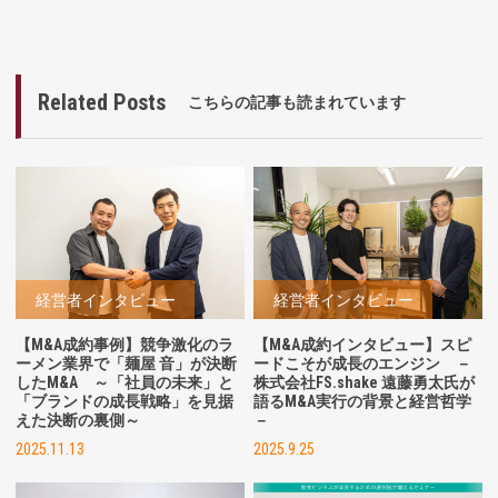
Related Posts
こちらの記事も読まれています
経営者インタビュー
経営者インタビュー
【M&A成約事例】競争激化のラ
【M&A成約インタビュー】スピ
ーメン業界で「麺屋 音」が決断
ードこそが成長のエンジン －
したM&A
～「社員の未来」と
株式会社FS.shake 遠藤勇太氏が
「ブランドの成長戦略」を見据
語るM&A実行の背景と経営哲学
えた決断の裏側～
－
2025.11.13
2025.9.25