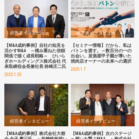
経営者インタビュー
経営者インタビュー
【M&A成約事例】自社の知見を
【セミナー情報】だから、私は
活かすM&A ～積み重ねた信頼
バトンを渡す。～数百分の一の
関係で描く成長戦略～ ひいら
出会い。居酒屋甲子園が導いた
ぎホールディングス株式会社 代
焼肉店オーナーの未来への選択
表取締役会長兼社長 柊崎庄二氏
2025.1.7
2025.1.20
経営者インタビュー
経営者インタビュー
【M&A成約事例】株式会社大都
【M&A成約事例】次のステージ
会 金子 慶三氏 ～老舗鉄板焼レ
へ想いを繋ぐM&A ～株式会社