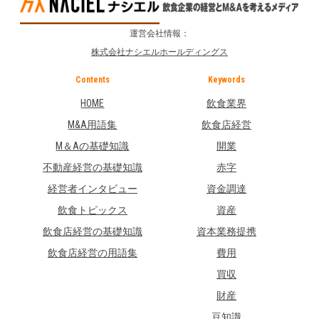
運営会社情報：
株式会社ナシエルホールディングス
Contents
Keywords
HOME
飲食業界
M&A用語集
飲食店経営
M＆Aの基礎知識
開業
不動産経営の基礎知識
赤字
経営者インタビュー
資金調達
飲食トピックス
資産
飲食店経営の基礎知識
資本業務提携
飲食店経営の用語集
費用
買収
財産
豆知識