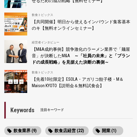
せるための成功戦略【無料セミナー】
飲食トピックス
【共同開催】明日から使えるインバウンド集客基本
のキ【無料オンラインセミナー】
経営者インタビュー
【M&A成約事例】競争激化のラーメン業界で「麺屋
音」が決断したM&A
～「社員の未来」と「ブラン
ドの成長戦略」を見据えた決断の裏側～
飲食トピックス
【先着10社限定】ESOLA・アガリコ餃子楼・M＆
Maison KYOTO【説明会＆無料試食会】
Keywords
注目キーワード
飲食業界 (9)
飲食店経営 (22)
開業 (1)