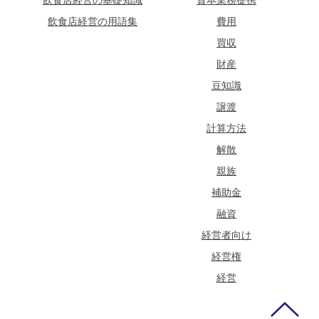
飲食店経営の用語集
費用
買収
財産
豆知識
譲渡
計算方法
解散
親族
補助金
融資
経営者向け
経営権
経営