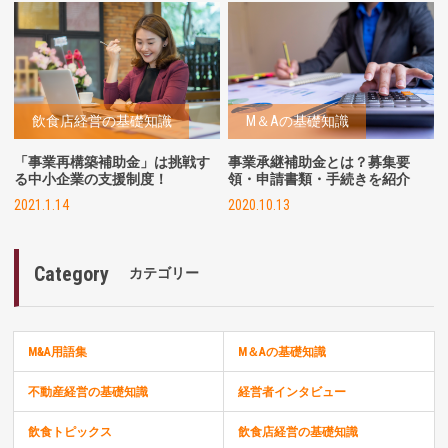
飲食店経営の基礎知識
M＆Aの基礎知識
「事業再構築補助金」は挑戦す
事業承継補助金とは？募集要
る中小企業の支援制度！
領・申請書類・手続きを紹介
2021.1.14
2020.10.13
Category
カテゴリー
M&A用語集
M＆Aの基礎知識
不動産経営の基礎知識
経営者インタビュー
飲食トピックス
飲食店経営の基礎知識