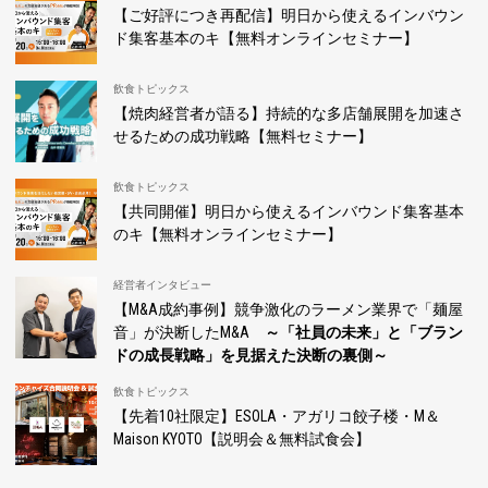
【ご好評につき再配信】明日から使えるインバウン
ド集客基本のキ【無料オンラインセミナー】
飲食トピックス
【焼肉経営者が語る】持続的な多店舗展開を加速さ
せるための成功戦略【無料セミナー】
飲食トピックス
【共同開催】明日から使えるインバウンド集客基本
のキ【無料オンラインセミナー】
経営者インタビュー
【M&A成約事例】競争激化のラーメン業界で「麺屋
音」が決断したM&A
～「社員の未来」と「ブラン
ドの成長戦略」を見据えた決断の裏側～
飲食トピックス
【先着10社限定】ESOLA・アガリコ餃子楼・M＆
Maison KYOTO【説明会＆無料試食会】