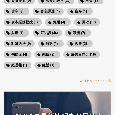
飲食業界 (9)
飲食店経営 (22)
開業 (1)
赤字 (2)
資金調達 (4)
資産 (1)
資本業務提携 (1)
費用 (4)
買収 (17)
財産 (1)
豆知識 (46)
譲渡 (7)
計算方法 (9)
解散 (1)
親族 (2)
補助金 (4)
融資 (2)
経営者向け (19)
経営権 (1)
経営 (1)
注目キーワード一覧