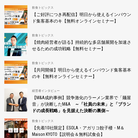
飲食トピックス
【ご好評につき再配信】明日から使えるインバウン
ド集客基本のキ【無料オンラインセミナー】
飲食トピックス
【焼肉経営者が語る】持続的な多店舗展開を加速さ
せるための成功戦略【無料セミナー】
飲食トピックス
【共同開催】明日から使えるインバウンド集客基本
のキ【無料オンラインセミナー】
経営者インタビュー
【M&A成約事例】競争激化のラーメン業界で「麺屋
音」が決断したM&A
～「社員の未来」と「ブラン
ドの成長戦略」を見据えた決断の裏側～
飲食トピックス
【先着10社限定】ESOLA・アガリコ餃子楼・M＆
Maison KYOTO【説明会＆無料試食会】