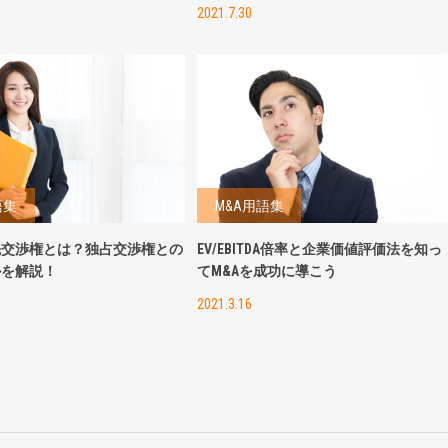
2021.7.30
語集
M&A用語集
先交渉権とは？独占交渉権との
EV/EBITDA倍率と企業価値評価法を知っ
かを解説！
てM&Aを成功に導こう
2021.3.16