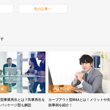
前の記事へ
ます
語集
M&A用語集
ー型事業再生とは？民事再生を
カーブアウト型M&Aとは！メリットや
レパッケージ型も解説
敗事例を紹介！