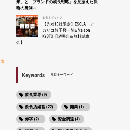
来」と「ブランドの成長戦略」を見据えた決
断の裏側～
飲食トピックス
【先着10社限定】ESOLA・ア
ガリコ餃子楼・M＆Maison
KYOTO【説明会＆無料試食
会】
一覧
Keywords
注目キーワード
飲食業界 (9)
飲食店経営 (22)
開業 (1)
赤字 (2)
資金調達 (4)