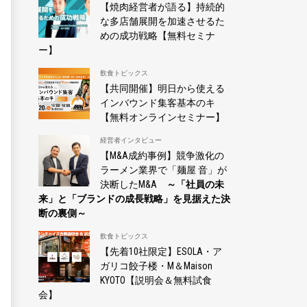
【焼肉経営者が語る】持続的
な多店舗展開を加速させるた
めの成功戦略【無料セミナ
ー】
飲食トピックス
【共同開催】明日から使える
インバウンド集客基本のキ
【無料オンラインセミナー】
経営者インタビュー
【M&A成約事例】競争激化の
ラーメン業界で「麺屋 音」が
決断したM&A
～「社員の未
来」と「ブランドの成長戦略」を見据えた決
断の裏側～
飲食トピックス
【先着10社限定】ESOLA・ア
ガリコ餃子楼・M＆Maison
KYOTO【説明会＆無料試食
会】