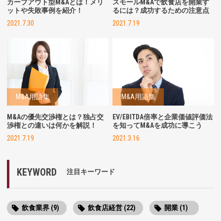
カーブアウト型M&Aとは！メリ
スモールM&Aで飲食店を開業す
ットや失敗事例を紹介！
るには？成功するための注意点
2021.7.30
2021.7.19
M&A用語集
M&A用語集
M&Aの優先交渉権とは？独占交
EV/EBITDA倍率と企業価値評価法
渉権との違いは何かを解説！
を知ってM&Aを成功に導こう
2021.7.19
2021.3.16
KEYWORD
注目キーワード
飲食業界 (9)
飲食店経営 (22)
開業 (1)