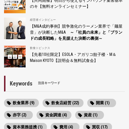
【共同開催】明日から使えるインバウンド集客基本
のキ【無料オンラインセミナー】
経営者インタビュー
【M&A成約事例】競争激化のラーメン業界で「麺屋
音」が決断したM&A
～「社員の未来」と「ブラン
ドの成長戦略」を見据えた決断の裏側～
飲食トピックス
【先着10社限定】ESOLA・アガリコ餃子楼・M＆
Maison KYOTO【説明会＆無料試食会】
Keywords
注目キーワード
飲食業界 (9)
飲食店経営 (22)
開業 (1)
赤字 (2)
資金調達 (4)
資産 (1)
資本業務提携 (1)
費用 (4)
買収 (17)