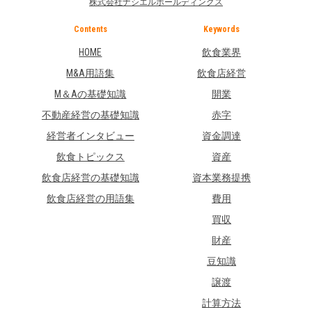
株式会社ナシエルホールディングス
Contents
Keywords
HOME
飲食業界
M&A用語集
飲食店経営
M＆Aの基礎知識
開業
不動産経営の基礎知識
赤字
経営者インタビュー
資金調達
飲食トピックス
資産
飲食店経営の基礎知識
資本業務提携
飲食店経営の用語集
費用
買収
財産
豆知識
譲渡
計算方法