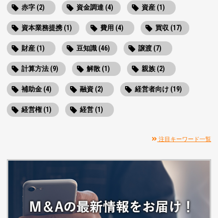
赤字 (2)
資金調達 (4)
資産 (1)
資本業務提携 (1)
費用 (4)
買収 (17)
財産 (1)
豆知識 (46)
譲渡 (7)
計算方法 (9)
解散 (1)
親族 (2)
補助金 (4)
融資 (2)
経営者向け (19)
経営権 (1)
経営 (1)
注目キーワード一覧