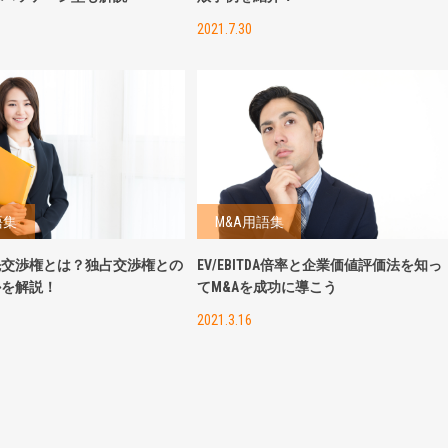
2021.7.30
語集
M&A用語集
先交渉権とは？独占交渉権との
EV/EBITDA倍率と企業価値評価法を知っ
かを解説！
てM&Aを成功に導こう
2021.3.16