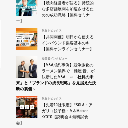
【焼肉経営者が語る】持続的
な多店舗展開を加速させるた
めの成功戦略【無料セミナ
ー】
飲食トピックス
【共同開催】明日から使える
インバウンド集客基本のキ
【無料オンラインセミナー】
経営者インタビュー
【M&A成約事例】競争激化の
ラーメン業界で「麺屋 音」が
決断したM&A
～「社員の未
来」と「ブランドの成長戦略」を見据えた決
断の裏側～
飲食トピックス
【先着10社限定】ESOLA・ア
ガリコ餃子楼・M＆Maison
KYOTO【説明会＆無料試食
会】