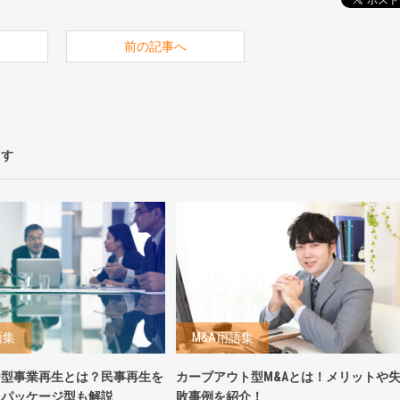
前の記事へ
ます
語集
M&A用語集
ー型事業再生とは？民事再生を
カーブアウト型M&Aとは！メリットや
レパッケージ型も解説
敗事例を紹介！