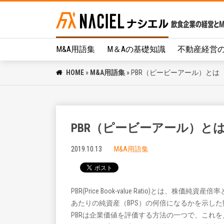
M&A用語集
M＆Aの基礎知識
不動産経営
HOME
»
M&A用語集
»
PBR（ピービーアール）とは
PBR（ピービーアール）と
2019.10.13
M&A用語集
PBR(Price Book-value Ratio)とは、株価
あたりの純資産（BPS）の何倍になるかを示し
PBRは企業価値を評価する方法の一つで、これ