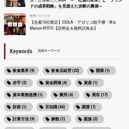
ドの成長戦略」を見据えた決断の裏側～
飲食トピックス
【先着10社限定】ESOLA・アガリコ餃子楼・M＆
Maison KYOTO【説明会＆無料試食会】
Keywords
注目キーワード
飲食業界 (9)
飲食店経営 (22)
開業 (1)
赤字 (2)
資金調達 (4)
資産 (1)
資本業務提携 (1)
費用 (4)
買収 (17)
財産 (1)
豆知識 (46)
譲渡 (7)
計算方法 (9)
解散 (1)
親族 (2)