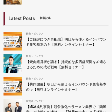
Latest Posts
新着記事
飲食トピックス
【ご好評につき再配信】明日から使えるインバウン
ド集客基本のキ【無料オンラインセミナー】
飲食トピックス
【焼肉経営者が語る】持続的な多店舗展開を加速さ
せるための成功戦略【無料セミナー】
飲食トピックス
【共同開催】明日から使えるインバウンド集客基本
のキ【無料オンラインセミナー】
経営者インタビュー
【M&A成約事例】競争激化のラーメン業界で「麺屋
音」が決断したM&A
～「社員の未来」と「ブラン