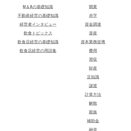
M＆Aの基礎知識
開業
不動産経営の基礎知識
赤字
経営者インタビュー
資金調達
飲食トピックス
資産
飲食店経営の基礎知識
資本業務提携
飲食店経営の用語集
費用
買収
財産
豆知識
譲渡
計算方法
解散
親族
補助金
融資