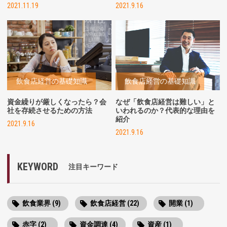
2021.11.19
2021.9.16
飲食店経営の基礎知識
飲食店経営の基礎知識
資金繰りが厳しくなったら？会
なぜ「飲食店経営は難しい」と
社を存続させるための方法
いわれるのか？代表的な理由を
紹介
2021.9.16
2021.9.16
KEYWORD
注目キーワード
飲食業界 (9)
飲食店経営 (22)
開業 (1)
赤字 (2)
資金調達 (4)
資産 (1)