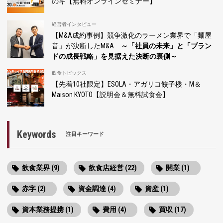
のキ【無料オンラインセミナー】
経営者インタビュー
【M&A成約事例】競争激化のラーメン業界で「麺屋
音」が決断したM&A
～「社員の未来」と「ブラン
ドの成長戦略」を見据えた決断の裏側～
飲食トピックス
【先着10社限定】ESOLA・アガリコ餃子楼・M＆
Maison KYOTO【説明会＆無料試食会】
Keywords
注目キーワード
飲食業界 (9)
飲食店経営 (22)
開業 (1)
赤字 (2)
資金調達 (4)
資産 (1)
資本業務提携 (1)
費用 (4)
買収 (17)