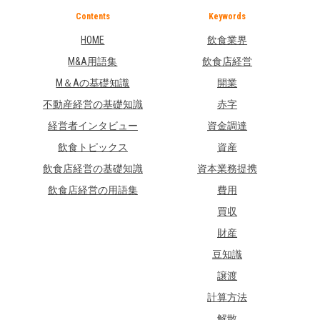
Contents
Keywords
HOME
飲食業界
M&A用語集
飲食店経営
M＆Aの基礎知識
開業
不動産経営の基礎知識
赤字
経営者インタビュー
資金調達
飲食トピックス
資産
飲食店経営の基礎知識
資本業務提携
飲食店経営の用語集
費用
買収
財産
豆知識
譲渡
計算方法
解散