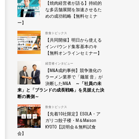
【焼肉経営者が語る】持続的
な多店舗展開を加速させるた
めの成功戦略【無料セミナ
ー】
飲食トピックス
【共同開催】明日から使える
インバウンド集客基本のキ
【無料オンラインセミナー】
経営者インタビュー
【M&A成約事例】競争激化の
ラーメン業界で「麺屋 音」が
決断したM&A
～「社員の未
来」と「ブランドの成長戦略」を見据えた決
断の裏側～
飲食トピックス
【先着10社限定】ESOLA・ア
ガリコ餃子楼・M＆Maison
KYOTO【説明会＆無料試食
会】