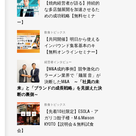
【焼肉経営者が語る】持続的
な多店舗展開を加速させるた
めの成功戦略【無料セミナ
ー】
飲食トピックス
【共同開催】明日から使える
インバウンド集客基本のキ
【無料オンラインセミナー】
経営者インタビュー
【M&A成約事例】競争激化の
ラーメン業界で「麺屋 音」が
決断したM&A
～「社員の未
来」と「ブランドの成長戦略」を見据えた決
断の裏側～
飲食トピックス
【先着10社限定】ESOLA・ア
ガリコ餃子楼・M＆Maison
KYOTO【説明会＆無料試食
会】